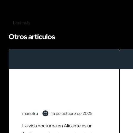
Leer más
Otros artículos
Guía de clubs nocturnos y
locales de ambiente en
Alicante: ¿dónde ir?
mariotru
15 de octubre de 2025
La vida nocturna en Alicante es un