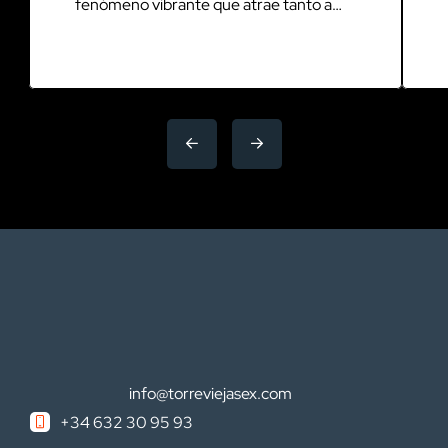
fenómeno vibrante que atrae tanto a
locales como a turistas. Esta ciudad
costera, situada en la costa este de
España, se transforma al caer la noche,
ofreciendo una amplia gama de opciones
para aquellos que buscan diversión y
entretenimiento. Desde bares
acogedores hasta discotecas de
renombre, Alicante se […]
info@torreviejasex.com
+34 632 30 95 93