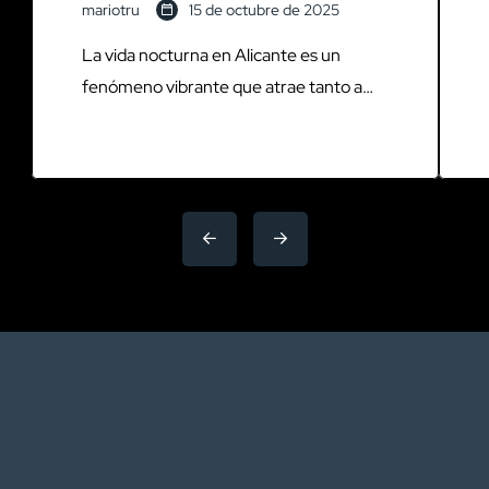
mariotru
15 de octubre de 2025
La vida nocturna en Alicante es un
fenómeno vibrante que atrae tanto a
locales como a turistas. Esta ciudad
costera, situada en la costa este de
España, se transforma al caer la noche,
ofreciendo una amplia gama de opciones
para aquellos que buscan diversión y
entretenimiento. Desde bares
acogedores hasta discotecas de
renombre, Alicante se […]