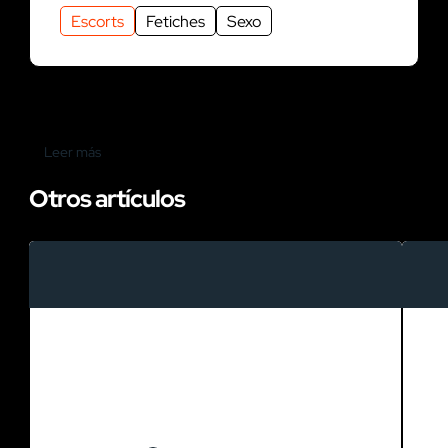
Escorts
Fetiches
Sexo
Leer más
Otros artículos
Guía de clubs nocturnos y
locales de ambiente en
Alicante: ¿dónde ir?